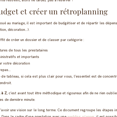
ite restreint, alors ne tardez pas à réserver !
udget et créer un rétroplanning
oué au mariage, il est important de budgétiser et de répartir les dépen
ation, décoration…).
ffit de créer un dossier et de classer par catégorie :
ctures de tous les prestataires
nistratifs et importants
ur votre décoration
 repas…
de tableau, si cela est plus clair pour vous, l’essentiel est de concentr
endroit.
 à Z
, c’est avant tout être méthodique et rigoureux afin de ne rien oublier
es de dernière minute.
’avoir une vision sur le long terme. Ce document regroupe les étapes 
J. Dans le cadre d’une prestation avec une
wedding planner
, il est possi