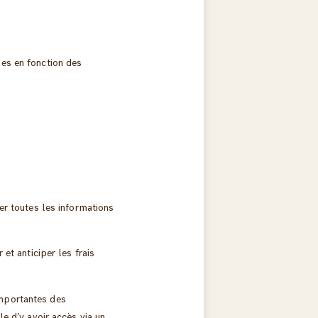
ses en fonction des
er toutes les informations
 et anticiper les frais
importantes des
ble d’y avoir accès via un