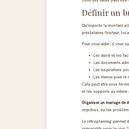
choix des dates peut être v
Définir un b
Qu’importe le montant all
prestataires (traiteur, loc
Pour vous aider, il vous su
Les devis et les fa
Les documents admi
Les inspirations po
Les menus pour le
Cela peut être sous forme 
et les supports au même 
Organiser un mariage de A
imprévus, ou les problèm
Le rétroplanning permet d
préparatifs jusqu’au jour 