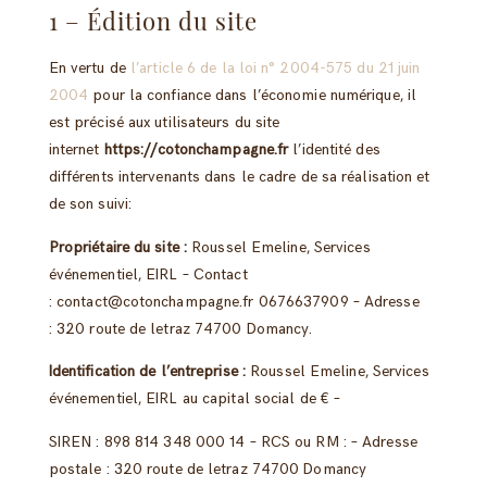
1 – Édition du site
En vertu de
l’article 6 de la loi n° 2004-575 du 21 juin
2004
pour la confiance dans l’économie numérique, il
est précisé aux utilisateurs du site
internet
https://cotonchampagne.fr
l’identité des
différents intervenants dans le cadre de sa réalisation et
de son suivi:
Propriétaire du site :
Roussel Emeline, Services
événementiel, EIRL
– Contact
:
contact@cotonchampagne.fr
0676637909
– Adresse
:
320 route de letraz 74700 Domancy
.
Identification de l’entreprise :
Roussel Emeline, Services
événementiel, EIRL
au capital social de € –
SIREN :
898 814 348 000 14
– RCS ou RM : – Adresse
postale :
320 route de letraz 74700 Domancy